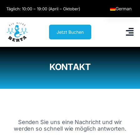
Skip
German
Täglich: 10:00 – 19:00 (April – Oktober)
to
content
English
Jetzt Buchen
KONTAKT
Sie haben Fragen?
Senden Sie uns eine Nachricht und wir
werden so schnell wie möglich antworten.