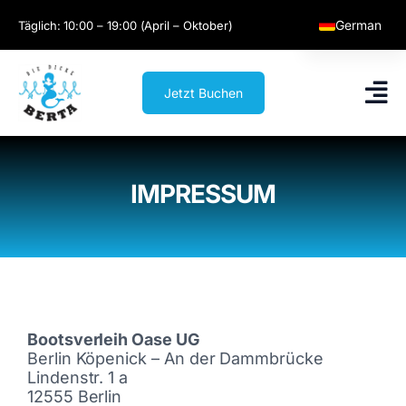
Skip
German
Täglich: 10:00 – 19:00 (April – Oktober)
to
content
English
Jetzt Buchen
IMPRESSUM
Bootsverleih Oase UG
Berlin Köpenick – An der Dammbrücke
Lindenstr. 1 a
12555 Berlin